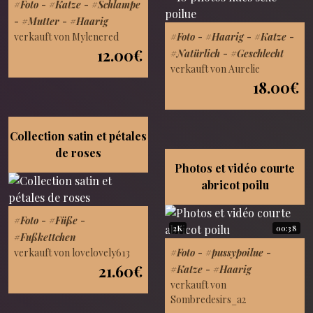
#Foto
-
#Katze
-
#Schlampe
-
#Mutter
-
#Haarig
verkauft von Mylenered
#Foto
-
#Haarig
-
#Katze
-
12.00€
#Natürlich
-
#Geschlecht
verkauft von Aurelie
18.00€
Collection satin et pétales
de roses
Photos et vidéo courte
abricot poilu
#Foto
-
#Füße
-
2K
00:38
#Fußkettchen
verkauft von lovelovely613
#Foto
-
#pussypoilue
-
21.60€
#Katze
-
#Haarig
verkauft von
Sombredesirs_a2