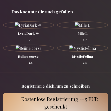
Das koennte dir auch gefallen
LyriaDark 💋
Mlle L
5.0
5.0
Reiine corse
MysticFélina
4.8
4.8
Registriere dich, um zu schreiben
Kostenlose Registrierung -- 5 EUR
geschenkt