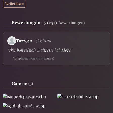
Palette von Praktiken, die gemacht wurden, um mich
Weiterlesen
abzulenken.
Cam, Telefon, Fotos, Schrift, Audio... Je nach Tageslaune.
Bewertungen · 5.0/5
(1 Bewertungen)
Mein Konto ist im Aufbau, notiere meinen Namen, um bald
eine Welt zu entdecken, die aus Sinnlichkeit, Hämmern
und Fetischen aller Art besteht.
Tazz950
17/05/2026
Wir sehen uns sehr bald.
"Tres bon tel noir maîtresse j ai adore"
Herrin Cara.
Téléphone noir (10 minutes)
Galerie
(3)