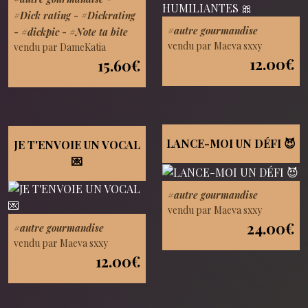
#Dick rating
-
#Dickrating
#autre gourmandise
-
#dickpic
-
#Note ta bite
vendu par Maeva sxxy
vendu par DameKatia
12.00€
15.60€
LANCE-MOI UN DÉFI 😈
JE T'ENVOIE UN VOCAL
💌
#autre gourmandise
vendu par Maeva sxxy
24.00€
#autre gourmandise
vendu par Maeva sxxy
12.00€