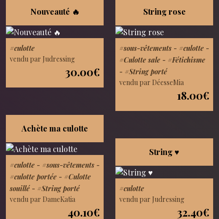
Nouveauté 🔥
String rose
#culotte
#sous-vêtements
-
#culotte
-
vendu par Judressing
#Culotte sale
-
#Fétichisme
30.00€
-
#String porté
vendu par DéesseMia
18.00€
Achète ma culotte
String ♥️
#culotte
-
#sous-vêtements
-
#culotte portée
-
#Culotte
souillé
-
#String porté
#culotte
vendu par DameKatia
vendu par Judressing
40.10€
32.40€