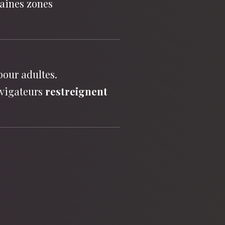
aines zones
pour adultes.
avigateurs
restreignent