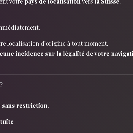
ent votre
pays de localisation
vers
la Suisse
.
 immédiatement.
otre localisation d’origine à tout moment.
cune incidence sur la légalité de votre navigat
?
 sans restriction
.
tuite