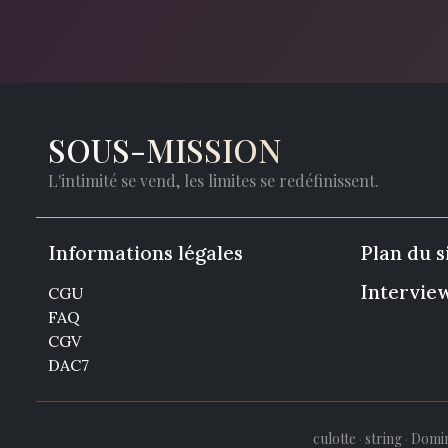
SOUS-MISSION
L'intimité se vend, les limites se redéfinissent.
Informations légales
Plan du s
Intervie
CGU
FAQ
CGV
DAC7
culotte
·
string
·
Domin