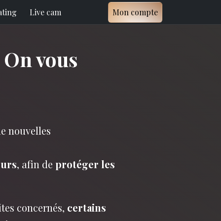
ating
Live cam
Mon compte
? On vous
de nouvelles
eurs
, afin de
protéger les
sites concernés,
certains