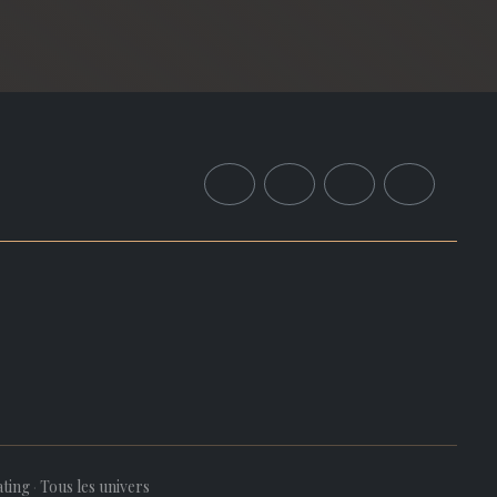
ating
·
Tous les univers