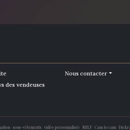
ite
Nous contacter
ws des vendeuses
ation
·
sous-vêtements
·
vidéo personnalisée
·
MILF
·
Cam to cam
·
Dickr