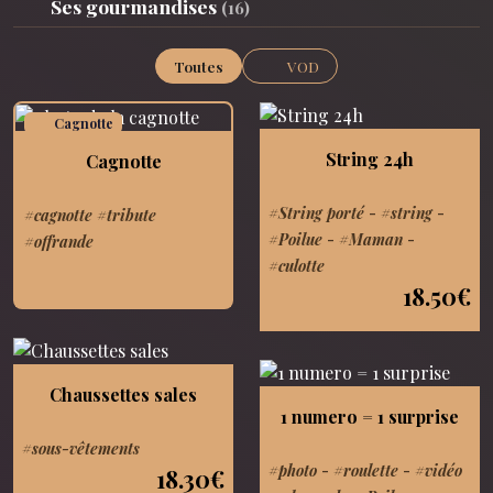
Ses gourmandises
(16)
Toutes
VOD
Cagnotte
String 24h
Cagnotte
#String porté
-
#string
-
#cagnotte #tribute
#Poilue
-
#Maman
-
#offrande
#culotte
18.50€
Chaussettes sales
1 numero = 1 surprise
#sous-vêtements
#photo
-
#roulette
-
#vidéo
18.30€