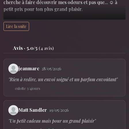
cherche à faire découvrir mes odeurs et pas que... ☺️ à
petit prix pour ton plus grand plaisir.
Rien est impossible le temps qui a du plaisir !
Lire la suite
en vente tous est possible alors passe papoter.
Avis · 5.0/5
(4 avis)
. je pense avoir la chatte la plus poilue du site alors si tu
aimes tu sais ou me parler hihi
jeanmarc
28/05/2026
j'adore noter vos gros sexes aussi....
"Rien à redire, un envoi soigné et un parfum envoûtant"
Vous avez d'autre idée ? parlons en ensemble
culotte 3/4jours
Matt Sandler
19/05/2026
"Un petit cadeau mais pour un grand plaisir"