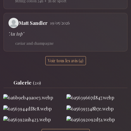
String coton 24h + 3h de sport
Matt Sandler
19/05/2026
"Au top"
caviar and champagne
Voir tous les avis (4)
Galerie
(20)