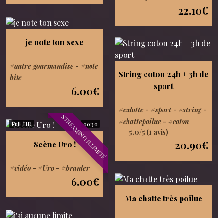
22.10€
je note ton sexe
#autre gourmandise
-
#note
String coton 24h + 3h de
bite
sport
6.00€
#culotte
-
#sport
-
#string
-
STREAMING ILLIMITÉ
#chattepoilue
-
#coton
Full HD
00:30
5.0/5 (1 avis)
20.90€
Scène Uro !
#vidéo
-
#Uro
-
#branler
6.00€
Ma chatte très poilue