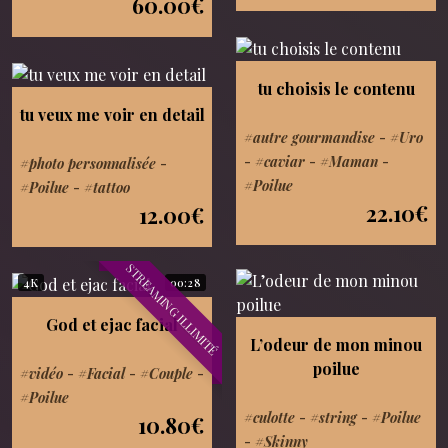
60.00€
tu choisis le contenu
tu veux me voir en detail
#autre gourmandise
-
#Uro
-
#caviar
-
#Maman
-
#photo personnalisée
-
#Poilue
#Poilue
-
#tattoo
22.10€
12.00€
STREAMING ILLIMITÉ
4K
00:28
God et ejac facial
L’odeur de mon minou
poilue
#vidéo
-
#Facial
-
#Couple
-
#Poilue
#culotte
-
#string
-
#Poilue
10.80€
-
#Skinny