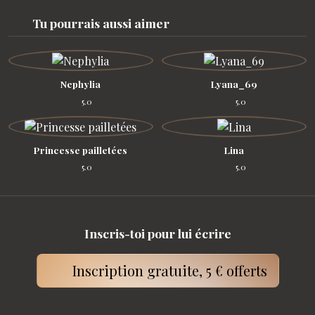
Tu pourrais aussi aimer
Nephylia
Lyana_69
5.0
5.0
Princesse pailletées
Lina
5.0
5.0
Inscris-toi pour lui écrire
Inscription gratuite, 5 € offerts