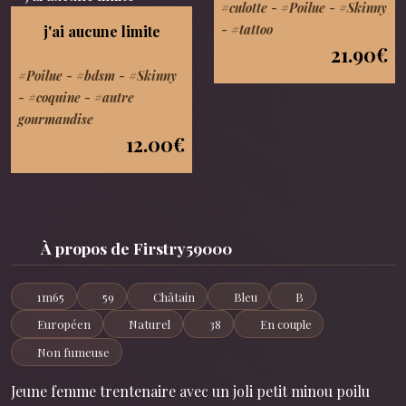
#culotte
-
#Poilue
-
#Skinny
-
#tattoo
j'ai aucune limite
21.90€
#Poilue
-
#bdsm
-
#Skinny
-
#coquine
-
#autre
gourmandise
12.00€
À propos de Firstry59000
1m65
59
Châtain
Bleu
B
Européen
Naturel
38
En couple
Non fumeuse
Jeune femme trentenaire avec un joli petit minou poilu