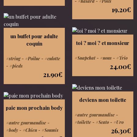
-
#hasard
-
#Poils
19.20€
un buffet pour adulte
toi ? moi ? et monsieur
coquin
#Snapchat
-
#nous
-
#Trio
#string
-
#Poilue
-
#culotte
24.00€
-
#pieds
21.90€
deviens mon toilette
paie mon prochain body
#autre gourmandise
-
#toilette
-
#Scato
-
#Uro
#autre gourmandise
-
26.30€
#body
-
#Chien
-
#Soumis