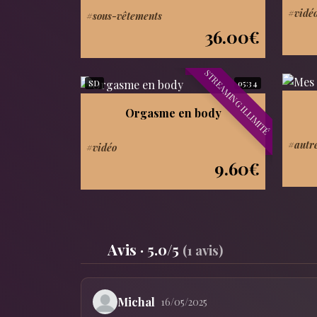
#vidé
#sous-vêtements
36.00€
STREAMING ILLIMITÉ
SD
05:34
Orgasme en body
#autr
#vidéo
9.60€
Avis · 5.0/5
(1 avis)
Michal
16/05/2025