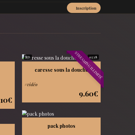
Inscription
STREAMING ILLIMITÉ
SD
03:18
caresse sous la douche
#vidéo
9.60€
.10€
pack photos