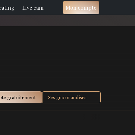
rating
Live cam
Mon compte
pte gratuitement
Ses gourmandises