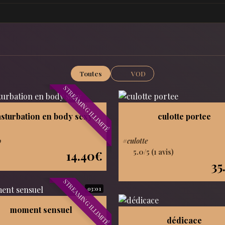
Toutes
VOD
STREAMING ILLIMITÉ
sturbation en body sexy
culotte portee
o
#culotte
5.0/5 (1 avis)
14.40€
35
STREAMING ILLIMITÉ
03:01
moment sensuel
dédicace