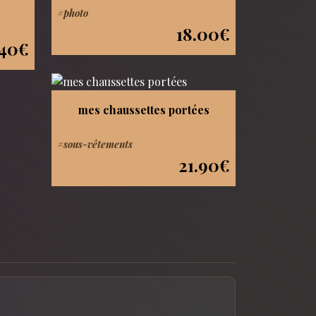
#photo
18.00€
.40€
mes chaussettes portées
#sous-vêtements
21.90€