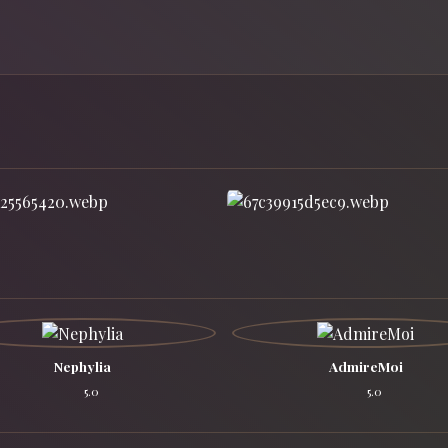
Nephylia
AdmireMoi
5.0
5.0