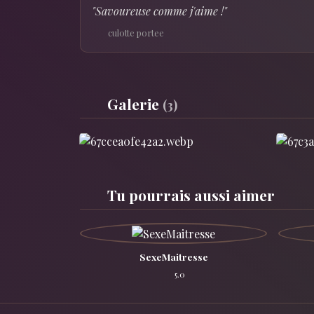
"Savoureuse comme j'aime !"
culotte portee
Galerie
(3)
Tu pourrais aussi aimer
SexeMaitresse
5.0