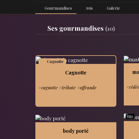
Gourmandises
Avis
Galerie
Ses gourmandises
(10)
Cagnotte
ma
Cagnotte
#vidé
#cagnotte #tribute #offrande
HD
body porté