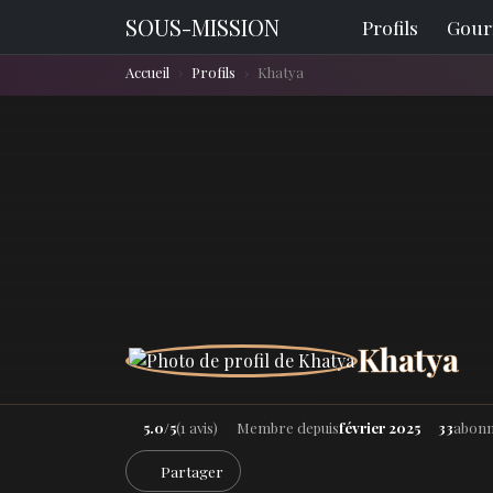
SOUS-MISSION
Profils
Gour
Accueil
Profils
Khatya
Khatya
5.0/5
(1 avis)
Membre depuis
février 2025
33
abon
Partager