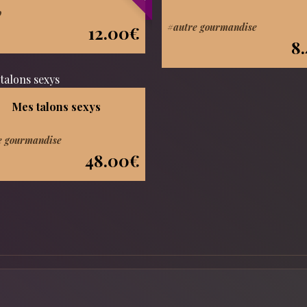
o
#autre gourmandise
12.00€
8
Mes talons sexys
e gourmandise
48.00€