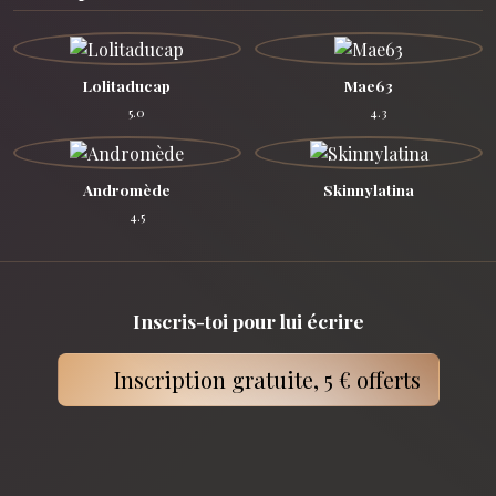
Lolitaducap
Mae63
5.0
4.3
Andromède
Skinnylatina
4.5
Inscris-toi pour lui écrire
Inscription gratuite, 5 € offerts