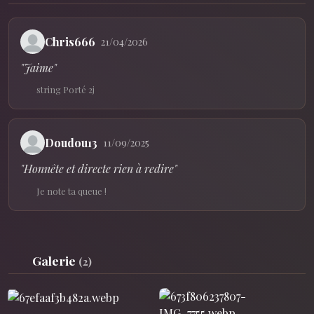
Chris666
21/04/2026
"Jaime"
string Porté 2j
Doudou13
11/09/2025
"Honnête et directe rien à redire"
Je note ta queue !
Galerie
(2)