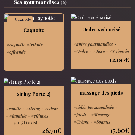
Ses gourmandises
(6)
Cagnotte
Ordre scénarisé
Cagnotte
#autre gourmandise
-
#cagnotte #tribute
#Ordre
-
#Taxe
-
#Scénario
#offrande
12.00€
massage des pieds
string Porté 2j
#vidéo personnalisée
-
#culotte
-
#string
-
#odeur
#pieds
-
#Massage
-
-
#humide
-
#effluves
#Crème
-
#Soumis
4.0/5 (1 avis)
15.60€
26.70€