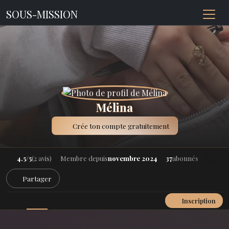
SOUS-MISSION
Mélina
Crée ton compte gratuitement
4.5/5
(2 avis)
Membre depuis
novembre 2024
37
abonnés
Partager
Inscription