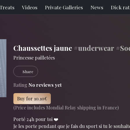
Treats
Videos
Private Galleries
News
Dick ra
Chaussettes jaune
#underwear
#So
Princesse pailletées
Next
Share
Rating
No reviews yet
Buy for 10.10€
(Price includes Mondial Relay shipping in France)
Porté 24h pour toi ❤️
Je les porte pendant que je fais du sport si tu le souhait