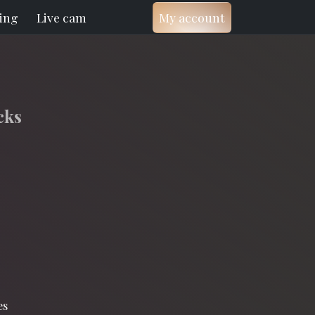
ting
Live cam
My account
cks
es