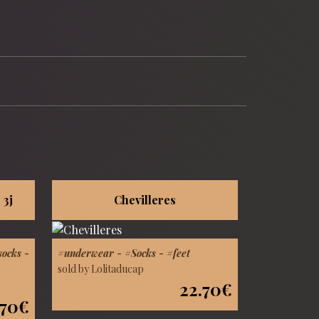
 3j
Chevilleres
socks
-
#underwear
-
#Socks
-
#feet
sold by Lolitaducap
22.70€
.70€