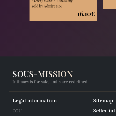
#Dirty socks
-
#Stinking
sold by AdmireMoi
16.10€
SOUS-MISSION
Intimacy is for sale, limits are redefined.
Legal information
Sitemap
Seller in
CGU