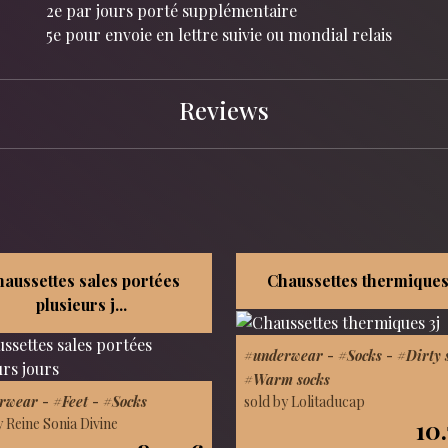
2e par jours porté supplémentaire
5e pour envoie en lettre suivie ou mondial relais
Reviews
aussettes sales portées
Chaussettes thermiques
plusieurs j...
#underwear
-
#Socks
-
#Dirty 
#Warm socks
sold by Lolitaducap
rwear
-
#Feet
-
#Socks
10
y Reine Sonia Divine