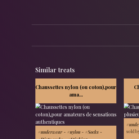
Similar treats
Chaussettes nylon (ou coton),pour
Ch
ama...
#unde
sold b
#underwear
-
#nylon
-
#Socks
-