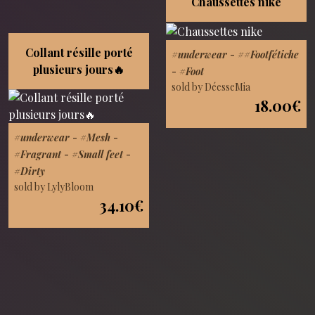
Chaussettes nike
Collant résille porté
#underwear
-
##Footfétiche
plusieurs jours🔥
-
#Foot
sold by DéesseMia
18.00€
#underwear
-
#Mesh
-
#Fragrant
-
#Small feet
-
#Dirty
sold by LylyBloom
34.10€