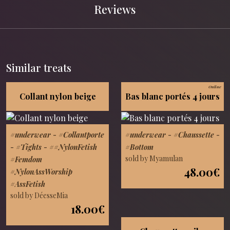
Reviews
Similar treats
Online
Collant nylon beige
Bas blanc portés 4 jours
#underwear
-
#Collantporte
#underwear
-
#Chaussette
-
-
#Tights
-
##NylonFetish
#Bottom
sold by Myamulan
#Femdom
48.00€
#NylonAssWorship
#AssFetish
sold by DéesseMia
18.00€