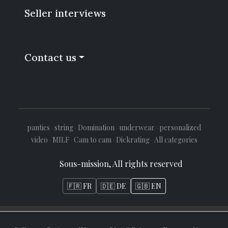
Seller interviews
Contact us
panties
·
string
·
Domination
·
underwear
·
personalized
video
·
MILF
·
Cam to cam
·
Dickrating
·
All categories
Sous-mission, All rights reserved
🇫🇷 FR
🇩🇪 DE
🇬🇧 EN