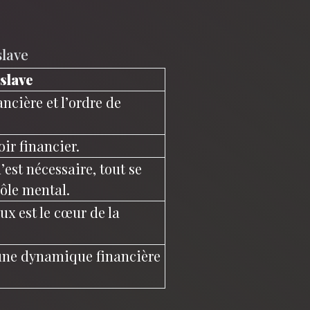
slave
slave
ncière et l’ordre de
oir financier.
est nécessaire, tout se
rôle mental.
x est le cœur de la
une dynamique financière