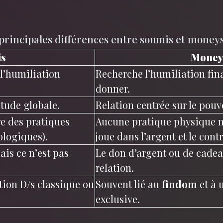
principales différences entre soumis et money
s
Money
 l’humiliation
Recherche l’humiliation fina
donner.
itude globale.
Relation centrée sur le pouv
e des pratiques
Aucune pratique physique n’
ologiques).
joue dans l’argent et le cont
ais ce n’est pas
Le don d’argent ou de cadeau
relation.
tion D/s classique ou
Souvent lié au
findom
et à 
exclusive.