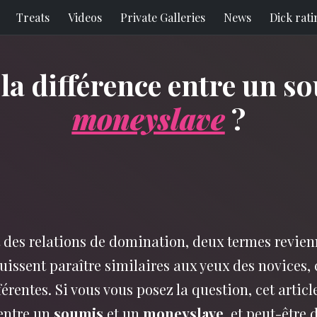
Treats
Videos
Private Galleries
News
Dick rati
 la différence entre un s
moneyslave
?
 des relations de domination, deux termes revien
puissent paraître similaires aux yeux des novices,
rentes. Si vous vous posez la question, cet article
entre un
soumis
et un
moneyslave
, et peut-être 