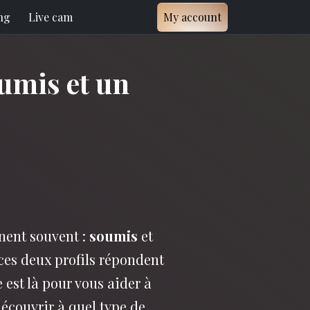
ng
Live cam
My account
oumis et un
nent souvent :
soumis
et
 ces deux profils répondent
 est là pour vous aider à
découvrir à quel type de